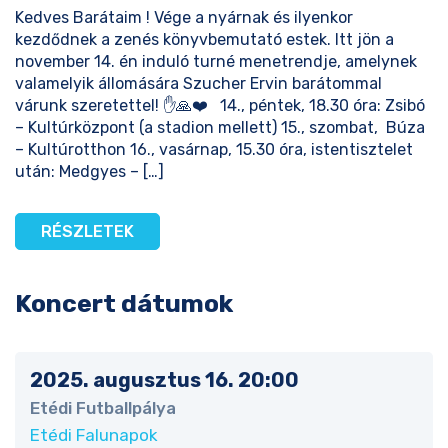
Kedves Barátaim ! Vége a nyárnak és ilyenkor
kezdődnek a zenés könyvbemutató estek. Itt jön a
november 14. én induló turné menetrendje, amelynek
valamelyik állomására Szucher Ervin barátommal
várunk szeretettel! ✋🙏❤️ 14., péntek, 18.30 óra: Zsibó
– Kultúrközpont (a stadion mellett) 15., szombat, Búza
– Kultúrotthon 16., vasárnap, 15.30 óra, istentisztelet
után: Medgyes – […]
RÉSZLETEK
Koncert dátumok
2025. augusztus 16. 20:00
Etédi Futballpálya
Etédi Falunapok