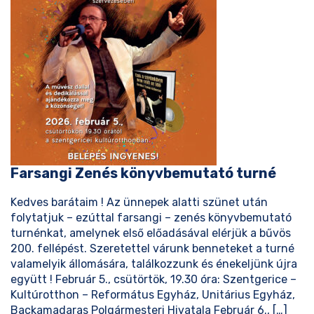
Farsangi Zenés könyvbemutató turné
Kedves barátaim ! Az ünnepek alatti szünet után
folytatjuk – ezúttal farsangi – zenés könyvbemutató
turnénkat, amelynek első előadásával elérjük a bűvös
200. fellépést. Szeretettel várunk benneteket a turné
valamelyik állomására, találkozzunk és énekeljünk újra
együtt ! Február 5., csütörtök, 19.30 óra: Szentgerice –
Kultúrotthon – Református Egyház, Unitárius Egyház,
Backamadaras Polgármesteri Hivatala Február 6., […]