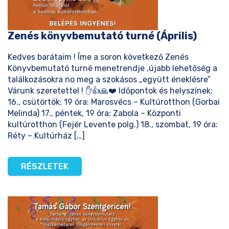
Zenés könyvbemutató turné (Április)
Kedves barátaim ! Íme a soron következő Zenés
Könyvbemutató turné menetrendje ,újabb lehetőség a
találkozásokra no meg a szokásos „együtt éneklésre”
Várunk szeretettel ! ✋👍🙏❤️ Időpontok és helyszínek:
16., csütörtök: 19 óra: Marosvécs – Kultúrotthon (Gorbai
Melinda) 17., péntek, 19 óra: Zabola – Központi
kultúrotthon (Fejér Levente polg.) 18., szombat, 19 óra:
Réty – Kultúrház […]
RÉSZLETEK