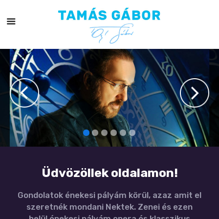
Üdvözöllek oldalamon!
Gondolatok énekesi pályám körül, azaz amit el
szeretnék mondani Nektek. Zenei és ezen
belül énekesi pályám opera és klasszikus