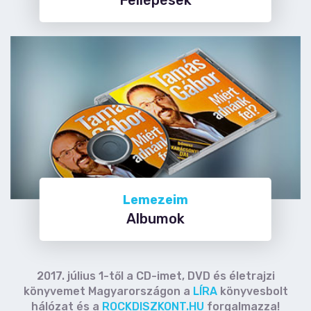
Lemezeim
Albumok
2017. július 1-től a CD-imet, DVD és életrajzi
könyvemet Magyarországon a
LÍRA
könyvesbolt
hálózat és a
ROCKDISZKONT.HU
forgalmazza!